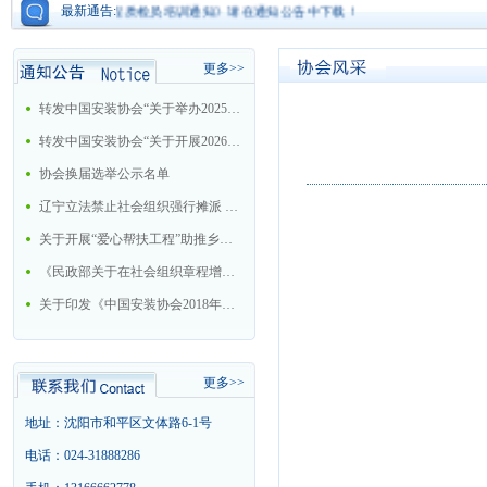
《机电工程质检员培训通知》请在通知公告中下载！
最新通告:
更多>>
转发中国安装协会“关于举办2025年大型机电安装企业总工程师培训班的通知”
转发中国安装协会“关于开展2026年中国安装协会科学技术进步奖评选活动的通知”
协会换届选举公示名单
辽宁立法禁止社会组织强行摊派 今后十情形属违法
关于开展“爱心帮扶工程”助推乡村振兴战略的工作方案
《民政部关于在社会组织章程增加党的建设和社会主义核心价值观有关内容通知》的解读
关于印发《中国安装协会2018年工作要点》的通知
更多>>
地址：沈阳市和平区文体路6-1号
电话：024-31888286