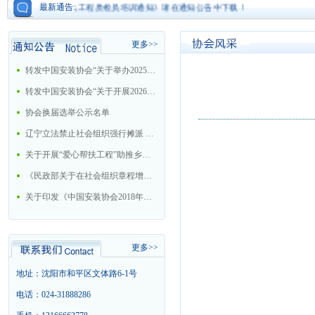
最新通告:
《机电工程质检员培训通知》请在通知公告中下载！
更多>>
转发中国安装协会“关于举办2025年大型机电安装企业总工程师培训班的通知”
转发中国安装协会“关于开展2026年中国安装协会科学技术进步奖评选活动的通知”
协会换届选举公示名单
辽宁立法禁止社会组织强行摊派 今后十情形属违法
关于开展“爱心帮扶工程”助推乡村振兴战略的工作方案
《民政部关于在社会组织章程增加党的建设和社会主义核心价值观有关内容通知》的解读
关于印发《中国安装协会2018年工作要点》的通知
更多>>
地址：沈阳市和平区文体路6-1号
电话：024-31888286