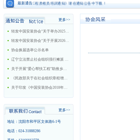
《机电工程质检员培训通知》请在通知公告中下载！
最新通告:
更多>>
转发中国安装协会“关于举办2025年大型机电安装企业总工程师培训班的通知”
转发中国安装协会“关于开展2026年中国安装协会科学技术进步奖评选活动的通知”
协会换届选举公示名单
辽宁立法禁止社会组织强行摊派 今后十情形属违法
关于开展“爱心帮扶工程”助推乡村振兴战略的工作方案
《民政部关于在社会组织章程增加党的建设和社会主义核心价值观有关内容通知》的解读
关于印发《中国安装协会2018年工作要点》的通知
更多>>
地址：沈阳市和平区文体路6-1号
电话：024-31888286